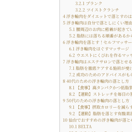
3.2.1
プランク
3.2.2
ツイストクランチ
4
浮き輪肉をダイエットで落とすのは
5
浮き輪肉は自分で落としにくい理
5.1
腰周辺のお肉に癒着が起きて
5.2
脂肪には落ちる順番があるか
6
浮き輪肉を落とす！セルフマッサー
6.1
浮き輪肉をほぐすマッサージ
6.2
ウエストにくびれを作るマッ
7
浮き輪肉はエステサロンで落とせ
7.1
脂肪を徹底ケアする施術が受
7.2
成功のためのアドバイスがも
8
40代のための浮き輪肉の落とし方
8.1
【食事】高タンパクかつ低脂
8.2
【運動】ストレッチを毎日の
9
50代のための浮き輪肉の落とし方
9.1
【食事】摂取カロリーを減ら
9.2
【運動】脂肪を落とす有酸素
10
仙台でおすすめの浮き輪肉が落と
10.1
BELTA