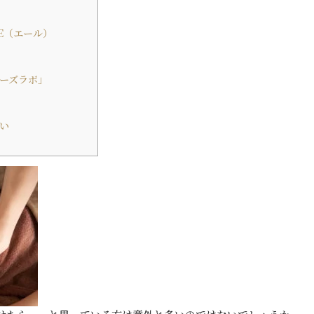
E（エール）
ーズラボ」
い