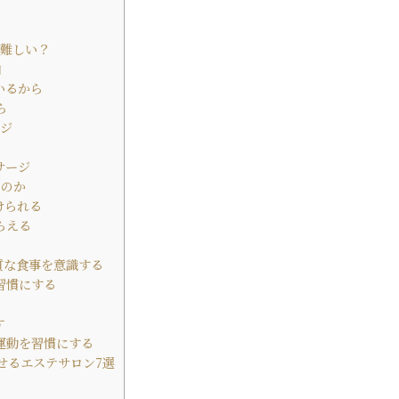
難しい？
由
いるから
ら
ジ
サージ
るのか
けられる
らえる
質な食事を意識する
習慣にする
す
運動を習慣にする
せるエステサロン7選