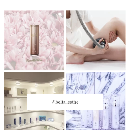
＠belta_esthe