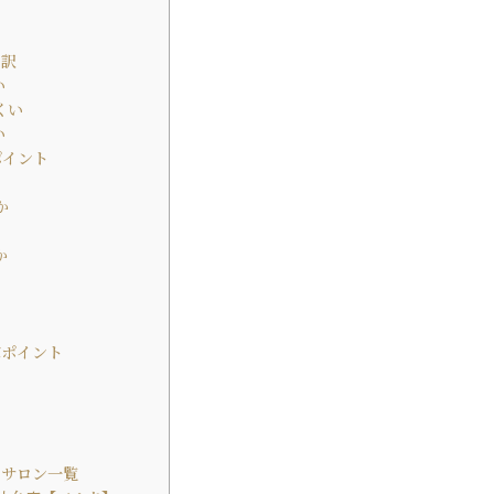
る訳
い
くい
い
ポイント
か
か
い
ぶポイント
テサロン一覧