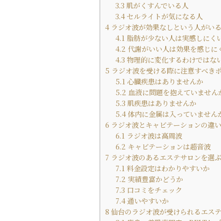
3.3
肌がくすんでいる人
3.4
セルライトが気になる人
4
ラジオ波が効果なしという人がい
4.1
脂肪が少ない人は実感しにく
4.2
代謝がいい人は効果を感じに
4.3
物理的に変化するわけではな
5
ラジオ波を受ける際に注意すべき
5.1
心臓疾患はありませんか
5.2
血液に問題を抱えていません
5.3
肌疾患はありませんか
5.4
体内に金属は入っていません
6
ラジオ波とキャビテーションの違
6.1
ラジオ波は高周波
6.2
キャビテーションは超音波
7
ラジオ波のあるエステサロンを選
7.1
料金設定はわかりやすいか
7.2
実績豊富かどうか
7.3
口コミをチェック
7.4
通いやすいか
8
仙台のラジオ波が受けられるエス