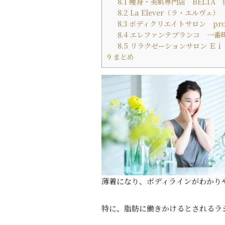
8.1
痩身・美肌専門店 BELTA
8.2
La Elever（ラ・エルヴェ）
8.3
ボディクリエイトサロン prog
8.4
エレファンテブランコ 一番
8.5
リラクゼーションサロン Ｅｉ
9
まとめ
薄着になり、ボディラインがわかり
特に、脂肪に働きかけるとされるラ