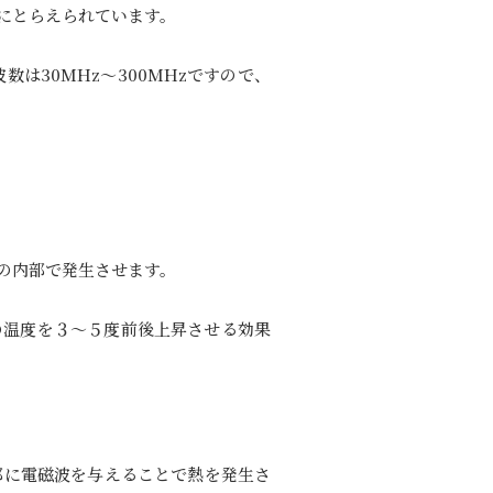
にとらえられています。
数は30MHz〜300MHzですので、
の内部で発生させます。
の温度を３～５度前後上昇させる効果
部に電磁波を与えることで熱を発生さ