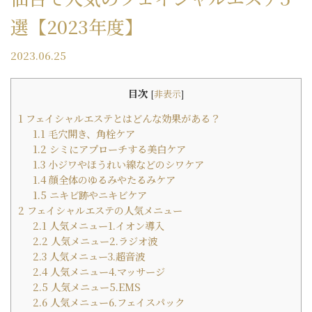
選【2023年度】
2023.06.25
目次
[
非表示
]
1
フェイシャルエステとはどんな効果がある？
1.1
毛穴開き、角栓ケア
1.2
シミにアプローチする美白ケア
1.3
小ジワやほうれい線などのシワケア
1.4
顔全体のゆるみやたるみケア
1.5
ニキビ跡やニキビケア
2
フェイシャルエステの人気メニュー
2.1
人気メニュー1.イオン導入
2.2
人気メニュー2.ラジオ波
2.3
人気メニュー3.超音波
2.4
人気メニュー4.マッサージ
2.5
人気メニュー5.EMS
2.6
人気メニュー6.フェイスパック