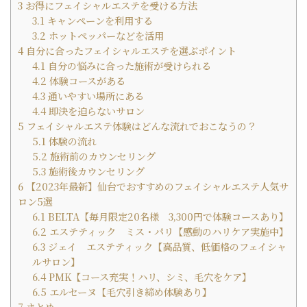
3
お得にフェイシャルエステを受ける方法
3.1
キャンペーンを利用する
3.2
ホットペッパーなどを活用
4
自分に合ったフェイシャルエステを選ぶポイント
4.1
自分の悩みに合った施術が受けられる
4.2
体験コースがある
4.3
通いやすい場所にある
4.4
即決を迫らないサロン
5
フェイシャルエステ体験はどんな流れでおこなうの？
5.1
体験の流れ
5.2
施術前のカウンセリング
5.3
施術後カウンセリング
6
【2023年最新】仙台でおすすめのフェイシャルエステ人気サ
ロン5選
6.1
BELTA【毎月限定20名様 3,300円で体験コースあり】
6.2
エステティック ミス・パリ【感動のハリケア実施中】
6.3
ジェイ エステティック【高品質、低価格のフェイシャ
ルサロン】
6.4
PMK【コース充実！ハリ、シミ、毛穴をケア】
6.5
エルセーヌ【毛穴引き締め体験あり】