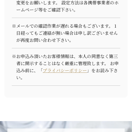
変更をお願いします。
設定方法は各携帯事業者のホ
ームページ等をご確認下さい。
4. 個人情報の取り扱いにおける安
全対策の実施
※メールでの確認作業が遅れる場合もございます。
1
日経ってもご連絡が無い場合は申し訳ございません
が再度お問い合わせ下さい。
当店は、組織ごとに個人情報保護の責任者を置
き、適切な管理に取り組みます。また、個人情報
を安全に管理するために、セキュリティの確保・
※お申込み頂いたお客様情報は、本人の同意なく第三
向上に努めます。
者に開示することはなく厳重に管理致します。
お申
なお、当店は、利用目的が達成された個人情報に
込み前に、「
プライバシーポリシー
」をお読み下さ
つきまして、継続して保管する必要がなくなった
い。
と判断した場合、お客様の個人情報を消去する場
合がございます。
5. お客様からのお問合せ等につい
て
当店は、お客様から、当グループが管理するお客