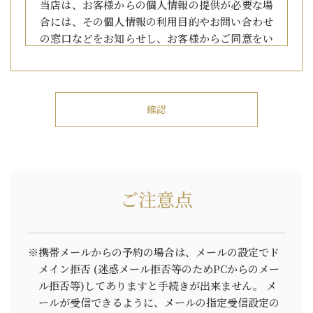
当店は、お客様からの個人情報の提供が必要な場
合には、その個人情報の利用目的やお問い合わせ
の窓口などをお知らせし、お客様からご同意をい
ただいた上で個人情報をご提供いただきます。
2. 個人情報の開示について
当店は、あらかじめお客様からご了解いただいて
いる場合や、業務を委託する場合、および法令に
基づき司法機関、行政機関から法的義務を伴う要
請を受けた場合等の正当な理由がある場合を除
ご注意点
き、お客様の個人情報を第三者に提供または開示
などいたしません。
※携帯メールからの予約の場合は、メールの設定でド
3. 個人情報を利用する場合
メイン拒否
(迷惑メール拒否等のためPCからのメー
ル拒否等)してありますと手続きが出来ません。
メ
当店は、お客様から同意をいただいた利用目的範
ールが受信できるように、メールの指定受信設定の
囲内で個人情報を利用いたします。