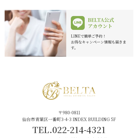
8. メールによるお問合せについて
BELTA公式
電子メールでお問合せいただきましたご質問等に
アカウント
つきまして、お客様との特別な合意により当店に
LINEで簡単ご予約！
回答義務がある場合を除き、ご回答の判断は当店
お得なキャンペーン情報も届きま
の任意とさせていただきます。予めご了承くださ
す。
い。
当店では、お客さまの同意を頂いている場合、法
令により必要と判断される場合、お客さま、また
は公共の利益のために必要であると考えられる場
合を除き、お客さまの情報を利用したり外部に提
供することはいたしません。
〒980-0811
当店より送信するお客様へのご回答の電子メール
仙台市青葉区一番町3-4-3 INDEX BUILDING 5F
は、お客様のお問い合わせにお答えする目的でお
TEL.022-214-4321
送りするものです。お客様へのご回答で送信した