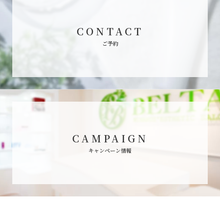
様ご自身の個人情報について照会などを希望され
た場合、お客様の意思を尊重し、適切に対応いた
CONTACT
します。
ご予約
6. 他人の個人情報について
ご利用者が、ご自分以外の方の個人情報を当店に
ご提供される際には、必ずご本人から、ご利用者
が当店に対して個人情報を提供するご了解を頂い
た上で、ご提供下さい。
CAMPAIGN
7. セキュリティについて
キャンペーン情報
お客様の登録情報はプライバシー保護およびセキ
ュリティのため、パスワードで保護されていま
す。