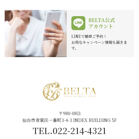
8. メールによるお問合せについて
BELTA公式
電子メールでお問合せいただきましたご質問等に
アカウント
つきまして、お客様との特別な合意により当店に
LINEで簡単ご予約！
回答義務がある場合を除き、ご回答の判断は当店
お得なキャンペーン情報も届きま
の任意とさせていただきます。予めご了承くださ
す。
い。
当店では、お客さまの同意を頂いている場合、法
令により必要と判断される場合、お客さま、また
は公共の利益のために必要であると考えられる場
合を除き、お客さまの情報を利用したり外部に提
供することはいたしません。
〒980-0811
当店より送信するお客様へのご回答の電子メール
仙台市青葉区一番町3-4-3 INDEX BUILDING 5F
は、お客様のお問い合わせにお答えする目的でお
TEL.022-214-4321
送りするものです。お客様へのご回答で送信した