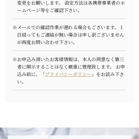
変更をお願いします。
設定方法は各携帯事業者のホ
ームページ等をご確認下さい。
4. 個人情報の取り扱いにおける安
全対策の実施
※メールでの確認作業が遅れる場合もございます。
1
日経ってもご連絡が無い場合は申し訳ございません
が再度お問い合わせ下さい。
当店は、組織ごとに個人情報保護の責任者を置
き、適切な管理に取り組みます。また、個人情報
を安全に管理するために、セキュリティの確保・
※お申込み頂いたお客様情報は、本人の同意なく第三
向上に努めます。
者に開示することはなく厳重に管理致します。
お申
なお、当店は、利用目的が達成された個人情報に
込み前に、「
プライバシーポリシー
」をお読み下さ
つきまして、継続して保管する必要がなくなった
い。
と判断した場合、お客様の個人情報を消去する場
合がございます。
5. お客様からのお問合せ等につい
て
当店は、お客様から、当グループが管理するお客