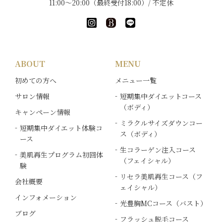
電子メールの一部、または全部をその他の目的で
11:00～20:00（最終受付18:00）/ 不定休
ご使用になることはご遠慮ください。
電子メールでのご回答が不達の場合、またはご質
問の内容によっては、電話での確認や電話・郵送
ABOUT
MENU
でのご回答をさせていただく事がございます。必
ず電話番号や名前、住所等のご記入をお願いいた
初めての方へ
メニュー一覧
します。
サロン情報
短期集中ダイエットコース
（ボディ）
キャンペーン情報
お問合せフォームにご記入いただきました個人情
ミラクルサイズダウンコー
報につきましては、当店で責任をもって管理し、
短期集中ダイエット体験コ
ス（ボディ）
お客様へのご回答にのみ使用させていただきま
ース
す。
生コラーゲン注入コース
美肌再生プログラム初回体
（フェイシャル）
験
お客さまの同意を頂いている場合、法令により必
リセラ美肌再生コース（フ
会社概要
ェイシャル）
要と判断される場合、お客さま、または公共の利
インフォメーション
益のために必要であると考えられる場合を除き、
光豊胸MCコース（バスト）
第三者への開示や他の目的での使用はいたしませ
ブログ
フラッシュ脱毛コース