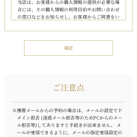
当店は、お客様からの個人情報の提供が必要な場
合には、その個人情報の利用目的やお問い合わせ
の窓口などをお知らせし、お客様からご同意をい
ただいた上で個人情報をご提供いただきます。
2. 個人情報の開示について
当店は、あらかじめお客様からご了解いただいて
いる場合や、業務を委託する場合、および法令に
基づき司法機関、行政機関から法的義務を伴う要
請を受けた場合等の正当な理由がある場合を除
ご注意点
き、お客様の個人情報を第三者に提供または開示
などいたしません。
※携帯メールからの予約の場合は、メールの設定でド
3. 個人情報を利用する場合
メイン拒否
(迷惑メール拒否等のためPCからのメー
ル拒否等)してありますと手続きが出来ません。
メ
当店は、お客様から同意をいただいた利用目的範
ールが受信できるように、メールの指定受信設定の
囲内で個人情報を利用いたします。