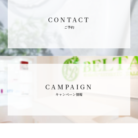
様ご自身の個人情報について照会などを希望され
た場合、お客様の意思を尊重し、適切に対応いた
CONTACT
します。
ご予約
6. 他人の個人情報について
ご利用者が、ご自分以外の方の個人情報を当店に
ご提供される際には、必ずご本人から、ご利用者
が当店に対して個人情報を提供するご了解を頂い
た上で、ご提供下さい。
CAMPAIGN
7. セキュリティについて
キャンペーン情報
お客様の登録情報はプライバシー保護およびセキ
ュリティのため、パスワードで保護されていま
す。