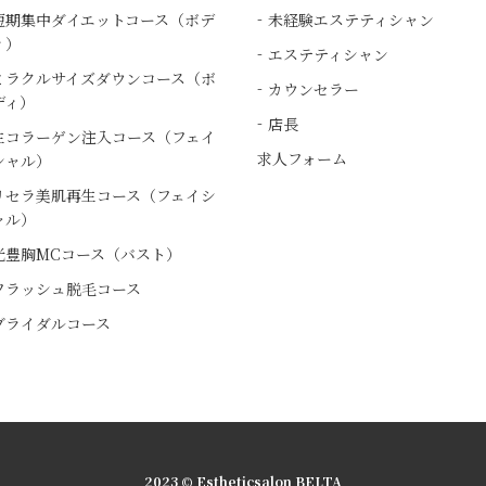
短期集中ダイエットコース（ボデ
未経験エステティシャン
ィ）
エステティシャン
ミラクルサイズダウンコース（ボ
カウンセラー
ディ）
店長
生コラーゲン注入コース（フェイ
求人フォーム
シャル）
リセラ美肌再生コース（フェイシ
ャル）
光豊胸MCコース（バスト）
フラッシュ脱毛コース
ブライダルコース
2023 © Estheticsalon BELTA