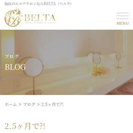
仙台のエステサロンならBELTA（ベルタ）
ブログ
BLOG
ホーム
ブログ
2.5ヶ月で?!
2.5ヶ月で?!