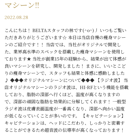
マシーン!!
2022.08.28
こんにちは！ BELTAスタッフの林です(^o^)丿 いつもご覧い
ただきありがとうございます☆ 本日は当店自慢の痩身マシー
ンのご紹介です！！ 当店では、当社がオリジナルで開発し
た、業界高水準のスペックを搭載した痩身マシーンを使用し
ております★ 当社が創業15年の経験から、結果が出て体感が
良いマシーンを研究し、開発しました！ まさに、いいとこど
りの痩身マシーンで、スタッフも結果と体感に感動しました
♪ ◆◆◆オリジナルマシーンについて◆◆◆ 【ラジオ波】 当
店オリジナルマシーンのラジオ波は、HI-RFという機能を搭載
しており、脂肪の深部へ行くほど、温度が高くなりますの
で、深部の頑固な脂肪を効果的に分解してくれます！ 一般型
ラジオ波は皮膚表面温度が一番高くなり、深部へ向かい温度
が低くなっていくことが多いのです。 【キャビテーション】
キャビテーションは、ヘッドにこだわり、しっかりと密着す
ることができるため超音波の伝導率が高くなっております！