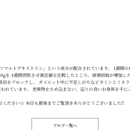
「イソマルトデキストリン」という成分が配合されています。 1週間の
0gを 4週間摂取させ測定値を比較したところ、排便回数が増加し
吸収をブロックし、 ダイエット中に不足しがちなビタミンとミネラ
言われています。 老廃物をため込まない、巡りの良いお身体を手に
せください☆ 本日も最後までご覧頂きありがとうございました‼
ブログ一覧へ