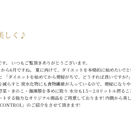
美しく♪
藤です。 いつもご覧頂きありがとうございます。
から6月ですね。 夏に向けて、ダイエットを本格的に始めたい‼と
と 「ダイエットを始めてから便秘がちで、どうすれば良いですか?
を減らすと 炭水化物にも食物繊維が入っているので、便秘になりや
菜・きのこ・海藻類を多めに取り 水分も1.5〜2.0リットル摂る
ートする強力なオリジナル商品をご用意しております! 内側から美
CONTROL」のご紹介をさせて頂きます!