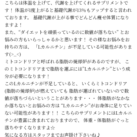
こちらは体温を上げて、代謝を上げてくれるサプリメントで
す！ 体温が1度上がると基礎代謝が13％もアップすると言われ
ております。 基礎代謝が上がる事でどんどん痩せ体質になり
ますよ！
また、“ダイエットを頑張っているのに数値が落ちない” とお
悩みの方もいらっしゃるかと思います！ その様なお悩みをお
持ちの方は、 「Lカルニチン」が不足している可能性がありま
す(>_<)
ミトコンドリアと呼ばれる脂肪の焼却炉があるのですが、 こ
のミトコンドリアまで脂肪を運ぶには”Lカルニチン”という成
分が必要になります！
このLカルニチンが不足していると、 いくらミトコンドリア
(脂肪の焼却炉)が燃えていても 脂肪が運ばれていないので数
値が落ちづらいということがあります・・・ 体脂肪がなかな
か落ちないとお悩みの方は “Lカルニチン”がお身体に足りてい
ない可能性があります！！ こちらのサプリメントにはLカルニ
チンが豊富に含まれておりますので、 体重・体脂肪がぐっと
落ちやすくなりますよ☆
気になる方はスタッフまでお声掛け下さいね♪