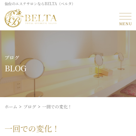
仙台のエステサロンならBELTA（ベルタ）
ブログ
BLOG
ホーム
ブログ
一回での変化！
一回での変化！