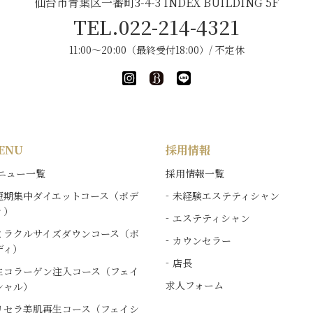
仙台市青葉区一番町3-4-3 INDEX BUILDING 5F
TEL.022-214-4321
11:00～20:00（最終受付18:00）/ 不定休
ENU
採用情報
ニュー一覧
採用情報一覧
短期集中ダイエットコース（ボデ
未経験エステティシャン
ィ）
エステティシャン
ミラクルサイズダウンコース（ボ
カウンセラー
ディ）
店長
生コラーゲン注入コース（フェイ
求人フォーム
シャル）
リセラ美肌再生コース（フェイシ