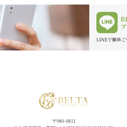
B
ア
LINEで簡単
〒980-0811